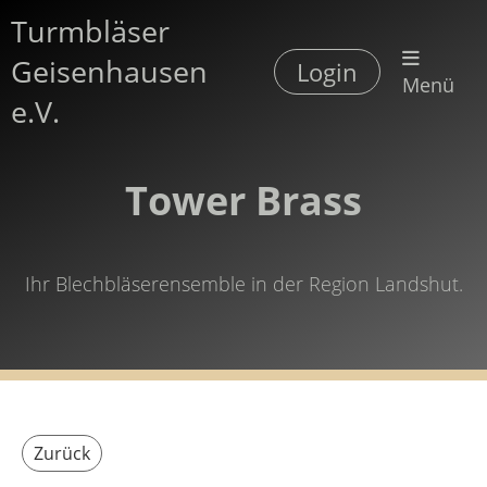
Turmbläser
Geisenhausen
Login
Menü
e.V.
Tower Brass
Ihr Blechbläserensemble in der Region Landshut.
Zurück