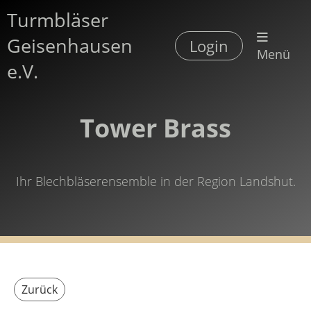
Turmbläser
Geisenhausen
Login
Menü
e.V.
Tower Brass
Ihr Blechbläserensemble in der Region Landshut.
Zurück