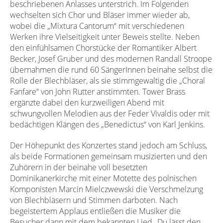
beschriebenen Anlasses unterstrich. Im Folgenden
wechselten sich Chor und Bläser immer wieder ab,
wobei die „Mixtura Cantorum“ mit verschiedenen
Werken ihre Vielseitigkeit unter Beweis stellte. Neben
den einfühlsamen Chorstücke der Romantiker Albert
Becker, Josef Gruber und des modernen Randall Stroope
übernahmen die rund 60 SängerInnen beinahe selbst die
Rolle der Blechbläser, als sie stimmgewaltig die „Choral
Fanfare“ von John Rutter anstimmten. Tower Brass
ergänzte dabei den kurzweiligen Abend mit
schwungvollen Melodien aus der Feder Vivaldis oder mit
bedächtigen Klängen des „Benedictus“ von Karl Jenkins.
Der Höhepunkt des Konzertes stand jedoch am Schluss,
als beide Formationen gemeinsam musizierten und den
Zuhörern in der beinahe voll besetzten
Dominikanerkirche mit einer Motette des polnischen
Komponisten Marcin Mielczwewski die Verschmelzung
von Blechbläsern und Stimmen darboten. Nach
begeistertem Applaus entließen die Musiker die
Besucher dann mit dem bekannten Lied „Du lässt den